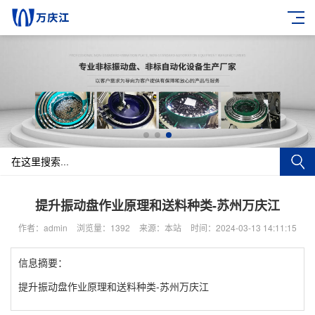
提升振动盘作业原理和送料种类-苏州万庆江
作者：admin
浏览量：1392
来源：本站
时间：2024-03-13 14:11:15
信息摘要：
提升振动盘作业原理和送料种类-苏州万庆江