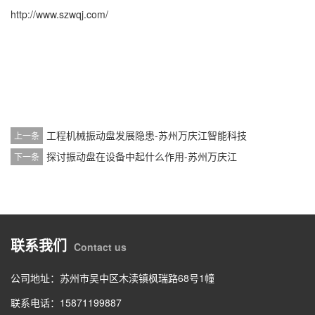
http://www.szwqj.com/
工程机械振动盘发展隐患-苏州万庆江智能科技
上一条
探讨振动盘在设备中起什么作用-苏州万庆江
下一条
联系我们
Contact us
公司地址：苏州市吴中区木渎镇枫瑞路68号1幢
联系电话：15871199887