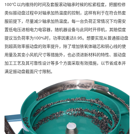
100℃以内维持的时间及套服滚动轴承时候的松紧程度，把握检修
类似振动盘过程中对轴承加热温度的控制，这样有利于在符合热套
服前提下，尽量减少轴承加热温度。每一台负荷正常情况下均需安
置低电压进相电力电容器，随机器设备与此同时开停机，其赔偿度
提议当负荷率为100%时，功率因素达0.95。想要实现从普通振动盘
到超高效率振动盘的效率提升，除了增加铁氧体磁芯和铜心线的使
用量及其变小风机尺寸等措施外，也必须进新材料的特性、振动盘
加工工艺及其可靠性设计等多个方面采取有效措施，以节省成本并
满足振动盘截面尺寸限制。